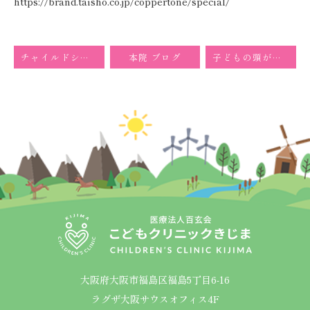
https://brand.taisho.co.jp/coppertone/special/
チャイルドシートの重要性
本院 ブログ
子どもの頭が良くなる食事
大阪府大阪市福島区福島5丁目6-16
ラグザ大阪サウスオフィス4F