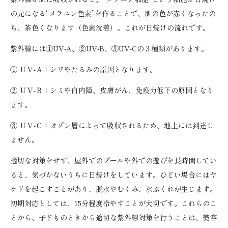
の元になる“メラニン色素”を作ることで、肌の色が赤くなったの
ち、茶色くなります（色素沈着）。これが日焼けの流れです。
紫外線には①UV-A、②UV-B、③UV-Cの３種類があります。
① ＵＶ-Ａ：シワやたるみの原因となります。
② ＵＶ-Ｂ：シミや白内障、皮膚がん、免疫力低下の原因となり
ます。
③ ＵＶ-Ｃ：オゾン層によって吸収されるため、地上には到達し
ません。
適切な対策をせず、屋外でのプールや外での遊びを長時間してい
ると、気づかないうちに日焼けをしています。ひどい場合にはヤ
ケドを起こすことがあり、脱水やむくみ、水ぶくれが生じます。
初期対応としては、15分程度冷やすことが大切です。これらのこ
とから、子どものときから適切な紫外線対策を行うことは、美容