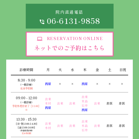
院内直通電話
06-6131-9858
RESERVATION ONLINE
ネットでのご予約はこちら
診療時間
月
火
水
木
金
土
日祝
8:30 - 9:00
西原
×
×
西原
×
×
×
（一般診療）
完全予約制
出来
09:00 - 12:00
出来
木島
（一般診療）
木村
出来
出来
出来
非医
非医
石井
予約外受付終了［11:00］
西原
※
西原
13:30 - 15:30
出来
出来
[日･祝13:00-14:30]
出来
出来
木島
出来
非医
非医
[金13:00-16:00]
木村
石井
（非感染者診療）
完全予約制