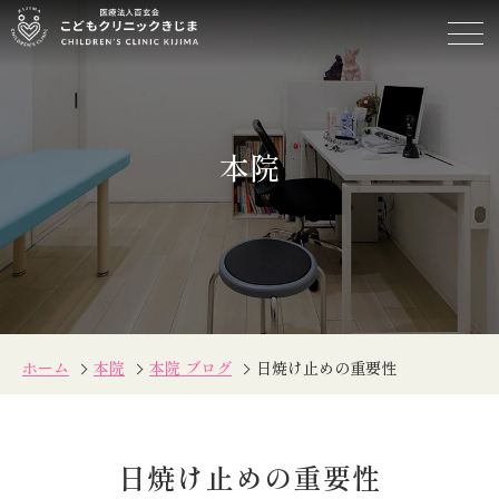
日
焼
け
止
め
本院
の
重
要
性
ホーム
本院
本院 ブログ
日焼け止めの重要性
日焼け止めの重要性