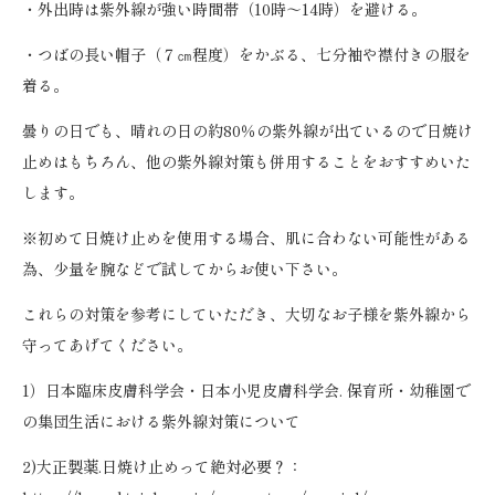
・外出時は紫外線が強い時間帯（10時～14時）を避ける。
・つばの長い帽子（７㎝程度）をかぶる、七分袖や襟付きの服を
着る。
曇りの日でも、晴れの日の約80％の紫外線が出ているので日焼け
止めはもちろん、他の紫外線対策も併用することをおすすめいた
します。
※初めて日焼け止めを使用する場合、肌に合わない可能性がある
為、少量を腕などで試してからお使い下さい。
これらの対策を参考にしていただき、大切なお子様を紫外線から
守ってあげてください。
1）日本臨床皮膚科学会・日本小児皮膚科学会. 保育所・幼稚園で
の集団生活における紫外線対策について
2)大正製薬.日焼け止めって絶対必要？：