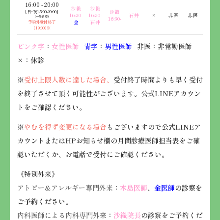
16:00 - 20:00
沙織
沙織
[日･祝15:00-20:00]
沙織
16:30-
16:30-
石井
×
非医
非医
（一般診療）
16:30-
予約外受付終了
金
石井
[19:00]※
ピンク字
：
女性医師
青字
：
男性医師
非医：非常勤医師
×：休診
※
受付上限人数に達した場合、
受付終了時間よりも早く受付
を終了させて頂く可能性がございます。公式LINEアカウン
トをご確認ください。
※
やむを得ず変更になる場合
もございますので公式LINEア
カウントまたはHPお知らせ欄の月間診療医師担当表をご確
認いただくか、お電話で受付にご確認ください。
《特別外来》
アトピー&アレルギー専門外来
：
木島医師
、
金医師
の診察を
ご予約ください。
内科医師による内科専門外来
：
沙織院長
の診察をご予約くだ