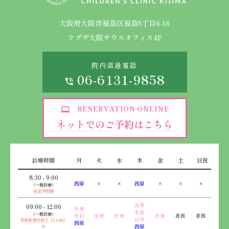
大阪府大阪市福島区福島5丁目6-16
ラグザ大阪サウスオフィス4F
院内直通電話
06-6131-9858
RESERVATION ONLINE
ネットでのご予約はこちら
診療時間
月
火
水
木
金
土
日祝
8:30 - 9:00
西原
×
×
西原
×
×
×
（一般診療）
完全予約制
出来
09:00 - 12:00
出来
木島
（一般診療）
木村
出来
出来
出来
非医
非医
石井
予約外受付終了［11:00］
西原
※
西原