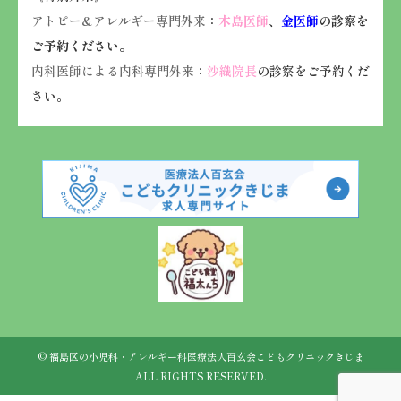
アトピー&アレルギー専門外来
：
木島医師
、
金医師
の診察を
ご予約ください。
内科医師による内科専門外来
：
沙織院長
の診察をご予約くだ
さい。
© 福島区の小児科・アレルギー科
医療法人百玄会こどもクリニックきじま
ALL RIGHTS RESERVED.