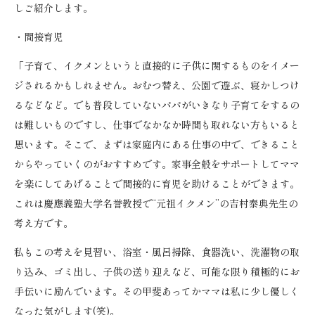
しご紹介します。
・間接育児
「子育て、イクメンというと直接的に子供に関するものをイメー
ジされるかもしれません。おむつ替え、公園で遊ぶ、寝かしつけ
るなどなど。でも普段していないパパがいきなり子育てをするの
は難しいものですし、仕事でなかなか時間も取れない方もいると
思います。そこで、まずは家庭内にある仕事の中で、できること
からやっていくのがおすすめです。家事全般をサポートしてママ
を楽にしてあげることで間接的に育児を助けることができます。
これは慶應義塾大学名誉教授で“元祖イクメン”の吉村泰典先生の
考え方です。
私もこの考えを見習い、浴室・風呂掃除、食器洗い、洗濯物の取
り込み、ゴミ出し、子供の送り迎えなど、可能な限り積極的にお
手伝いに励んでいます。その甲斐あってかママは私に少し優しく
なった気がします(笑)。