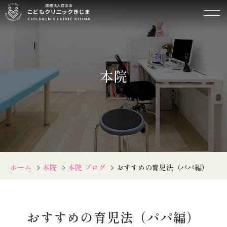
お
す
す
め
の
本院
育
児
法
（パ
パ
編）
ホーム
本院
本院 ブログ
おすすめの育児法（パパ編）
おすすめの育児法（パパ編）