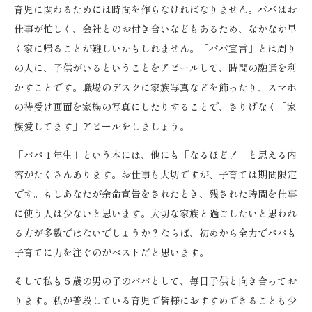
育児に関わるためには時間を作らなければなりません。パパはお
仕事が忙しく、会社とのお付き合いなどもあるため、なかなか早
く家に帰ることが難しいかもしれません。「パパ宣言」とは周り
の人に、子供がいるということをアピールして、時間の融通を利
かすことです。職場のデスクに家族写真などを飾ったり、スマホ
の待受け画面を家族の写真にしたりすることで、さりげなく「家
族愛してます」アピールをしましょう。
「パパ１年生」という本には、他にも「なるほど！」と思える内
容がたくさんあります。お仕事も大切ですが、子育ては期間限定
です。もしあなたが余命宣告をされたとき、残された時間を仕事
に使う人は少ないと思います。大切な家族と過ごしたいと思われ
る方が多数ではないでしょうか？ならば、初めから全力でパパも
子育てに力を注ぐのがベストだと思います。
そして私も５歳の男の子のパパとして、毎日子供と向き合ってお
ります。私が普段している育児で皆様におすすめできることも少