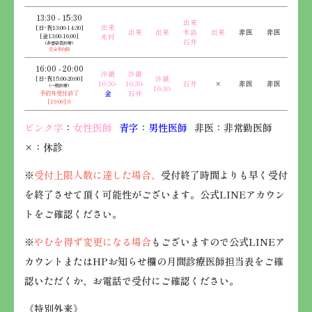
13:30 - 15:30
出来
出来
[日･祝13:00-14:30]
出来
出来
木島
出来
非医
非医
[金13:00-16:00]
木村
石井
（非感染者診療）
完全予約制
16:00 - 20:00
沙織
沙織
[日･祝15:00-20:00]
沙織
16:30-
16:30-
石井
×
非医
非医
（一般診療）
16:30-
予約外受付終了
金
石井
[19:00]※
ピンク字
：
女性医師
青字
：
男性医師
非医：非常勤医師
×：休診
※
受付上限人数に達した場合、
受付終了時間よりも早く受付
を終了させて頂く可能性がございます。公式LINEアカウン
トをご確認ください。
※
やむを得ず変更になる場合
もございますので公式LINEア
カウントまたはHPお知らせ欄の月間診療医師担当表をご確
認いただくか、お電話で受付にご確認ください。
《特別外来》