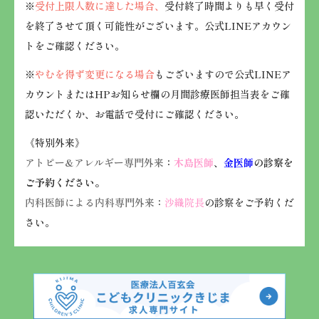
※
受付上限人数に達した場合、
受付終了時間よりも早く受付
を終了させて頂く可能性がございます。公式LINEアカウン
トをご確認ください。
※
やむを得ず変更になる場合
もございますので公式LINEア
カウントまたはHPお知らせ欄の月間診療医師担当表をご確
認いただくか、お電話で受付にご確認ください。
《特別外来》
アトピー&アレルギー専門外来
：
木島医師
、
金医師
の診察を
ご予約ください。
内科医師による内科専門外来
：
沙織院長
の診察をご予約くだ
さい。