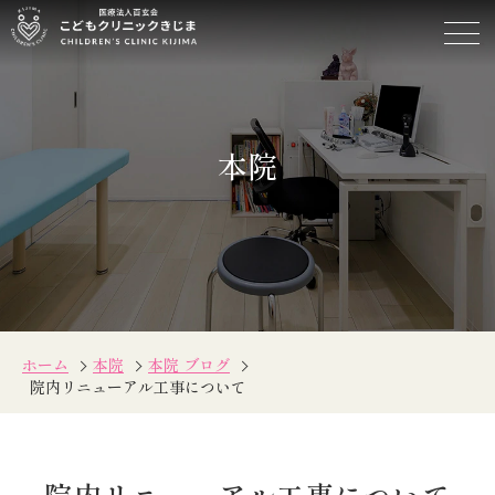
院
内
リ
ニ
ュ
本院
ー
ア
ル
工
事
に
つ
い
て
ホーム
本院
本院 ブログ
院内リニューアル工事について