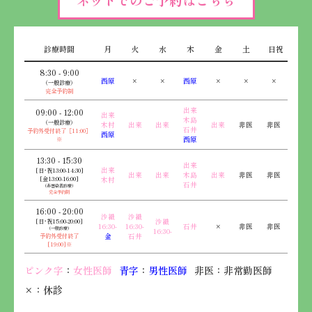
診療時間
月
火
水
木
金
土
日祝
8:30 - 9:00
西原
×
×
西原
×
×
×
（一般診療）
完全予約制
出来
09:00 - 12:00
出来
木島
（一般診療）
木村
出来
出来
出来
非医
非医
石井
予約外受付終了［11:00］
西原
※
西原
13:30 - 15:30
出来
出来
[日･祝13:00-14:30]
出来
出来
木島
出来
非医
非医
[金13:00-16:00]
木村
石井
（非感染者診療）
完全予約制
16:00 - 20:00
沙織
沙織
[日･祝15:00-20:00]
沙織
16:30-
16:30-
石井
×
非医
非医
（一般診療）
16:30-
予約外受付終了
金
石井
[19:00]※
ピンク字
：
女性医師
青字
：
男性医師
非医：非常勤医師
×：休診