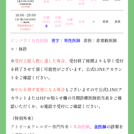
[金13:00-16:00]
木村
石井
（非感染者診療）
完全予約制
16:00 - 20:00
沙織
沙織
[日･祝15:00-20:00]
沙織
16:30-
16:30-
石井
×
非医
非医
（一般診療）
16:30-
予約外受付終了
金
石井
[19:00]※
ピンク字
：
女性医師
青字
：
男性医師
非医：非常勤医師
×：休診
※
受付上限人数に達した場合、
受付終了時間よりも早く受付
を終了させて頂く可能性がございます。公式LINEアカウン
トをご確認ください。
※
やむを得ず変更になる場合
もございますので公式LINEア
カウントまたはHPお知らせ欄の月間診療医師担当表をご確
認いただくか、お電話で受付にご確認ください。
《特別外来》
アトピー&アレルギー専門外来
：
木島医師
、
金医師
の診察を