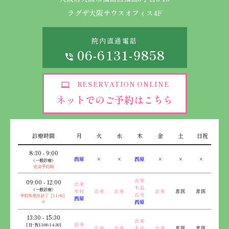
ラグザ大阪サウスオフィス4F
院内直通電話
06-6131-9858
RESERVATION ONLINE
ネットでのご予約はこちら
診療時間
月
火
水
木
金
土
日祝
8:30 - 9:00
西原
×
×
西原
×
×
×
（一般診療）
完全予約制
出来
09:00 - 12:00
出来
木島
（一般診療）
木村
出来
出来
出来
非医
非医
石井
予約外受付終了［11:00］
西原
※
西原
13:30 - 15:30
出来
出来
[日･祝13:00-14:30]
出来
出来
木島
出来
非医
非医