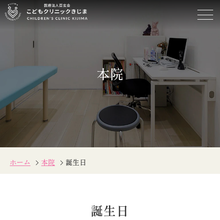
誕
生
日
本院
ホーム
本院
誕生日
誕生日