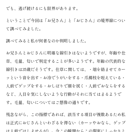
でも、逃げ続けるにも限界があります。
ということで今回は「お兄さん」と「おじさん」の境界線につい
て調べてみました。
調べてみると私が何者なのか判明しました。
お兄さんとおじさんに明確な線引きはないようですが、年齢や仕
草、毛量、匂いで判定することが多いようです。年齢の代表的な
線引きは35歳だそうです。仕草に関しては、・端を絡ませてカー
ッという音を出す・お冷でうがいをする・爪楊枝を咥えている・
人前でゲップをする・おしぼりで顔を拭く・人前でおならをする
など、人目を気にしないような行動がそれに当てはまるようで
す。毛量、匂いについてはご想像の通りです。
残念ながら、この指標であれば、該当する項目が複数あるため私
は正式におじさんといわざるを得ない（カーッやおなら、ゲップ
は人前ではしませんが）。今この瞬間からこの現実にしっかりと