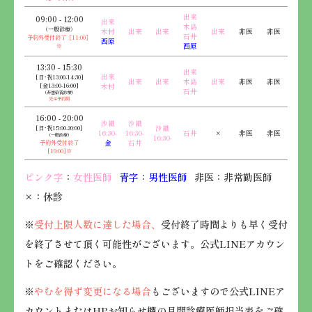
出来
09:00 - 12:00
出来
木島
（一般診療）
木村
出来
出来
出来
非医
非医
石井
予約外受付終了［11:00］
西原
※
西原
13:30 - 15:30
出来
出来
[日･祝13:00-14:30]
出来
出来
木島
出来
非医
非医
[金13:00-16:00]
木村
石井
（非感染者診療）
完全予約制
16:00 - 20:00
沙織
沙織
[日･祝15:00-20:00]
沙織
16:30-
16:30-
石井
×
非医
非医
（一般診療）
16:30-
予約外受付終了
金
石井
[19:00]※
ピンク字
：
女性医師
青字
：
男性医師
非医：非常勤医師
×：休診
※
受付上限人数に達した場合、
受付終了時間よりも早く受付
を終了させて頂く可能性がございます。公式LINEアカウン
トをご確認ください。
※
やむを得ず変更になる場合
もございますので公式LINEア
カウントまたはHPお知らせ欄の月間診療医師担当表をご確