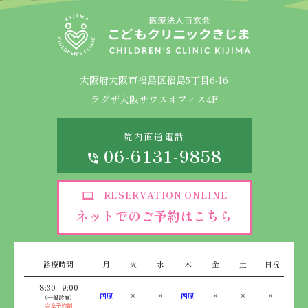
大阪府大阪市福島区福島5丁目6-16
ラグザ大阪サウスオフィス4F
院内直通電話
06-6131-9858
RESERVATION ONLINE
ネットでのご予約はこちら
診療時間
月
火
水
木
金
土
日祝
8:30 - 9:00
西原
×
×
西原
×
×
×
（一般診療）
完全予約制