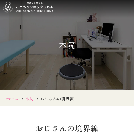
お
じ
さ
ん
の
本院
境
界
線
ホーム
本院
おじさんの境界線
おじさんの境界線