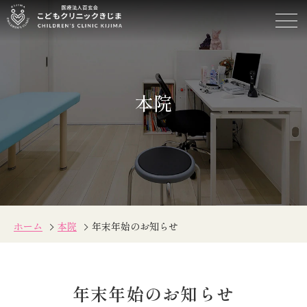
年
末
年
始
の
本院
お
知
ら
せ
ホーム
本院
年末年始のお知らせ
年末年始のお知らせ