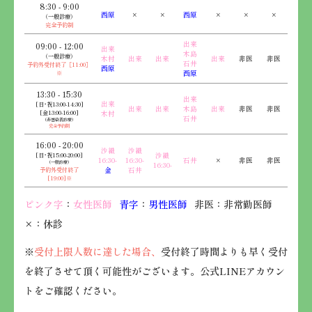
8:30 - 9:00
西原
×
×
西原
×
×
×
（一般診療）
完全予約制
出来
09:00 - 12:00
出来
木島
（一般診療）
木村
出来
出来
出来
非医
非医
石井
予約外受付終了［11:00］
西原
※
西原
13:30 - 15:30
出来
出来
[日･祝13:00-14:30]
出来
出来
木島
出来
非医
非医
[金13:00-16:00]
木村
石井
（非感染者診療）
完全予約制
16:00 - 20:00
沙織
沙織
[日･祝15:00-20:00]
沙織
16:30-
16:30-
石井
×
非医
非医
（一般診療）
16:30-
予約外受付終了
金
石井
[19:00]※
ピンク字
：
女性医師
青字
：
男性医師
非医：非常勤医師
×：休診
※
受付上限人数に達した場合、
受付終了時間よりも早く受付
を終了させて頂く可能性がございます。公式LINEアカウン
トをご確認ください。