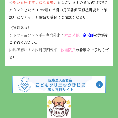
※
やむを得ず変更になる場合
もございますので公式LINEア
カウントまたはHPお知らせ欄の月間診療医師担当表をご確
認いただくか、お電話で受付にご確認ください。
《特別外来》
アトピー&アレルギー専門外来
：
木島医師
、
金医師
の診察を
ご予約ください。
内科医師による内科専門外来
：
沙織院長
の診察をご予約くだ
さい。