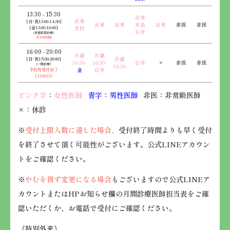
13:30 - 15:30
出来
出来
[日･祝13:00-14:30]
出来
出来
木島
出来
非医
非医
[金13:00-16:00]
木村
石井
（非感染者診療）
完全予約制
16:00 - 20:00
沙織
沙織
[日･祝15:00-20:00]
沙織
16:30-
16:30-
石井
×
非医
非医
（一般診療）
16:30-
予約外受付終了
金
石井
[19:00]※
ピンク字
：
女性医師
青字
：
男性医師
非医：非常勤医師
×：休診
※
受付上限人数に達した場合、
受付終了時間よりも早く受付
を終了させて頂く可能性がございます。公式LINEアカウン
トをご確認ください。
※
やむを得ず変更になる場合
もございますので公式LINEア
カウントまたはHPお知らせ欄の月間診療医師担当表をご確
認いただくか、お電話で受付にご確認ください。
《特別外来》