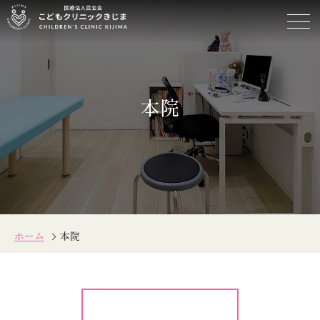
本
院
本院
ホーム
本院