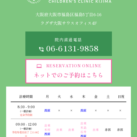
大阪府大阪市福島区福島5丁目6-16
ラグザ大阪サウスオフィス4F
院内直通電話
06-6131-9858
RESERVATION ONLINE
ネットでのご予約はこちら
診療時間
月
火
水
木
金
土
日祝
8:30 - 9:00
西原
×
×
西原
×
×
×
（一般診療）
完全予約制
出来
09:00 - 12:00
出来
木島
（一般診療）
木村
出来
出来
出来
非医
非医
石井
予約外受付終了［11:00］
西原
※
西原