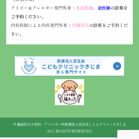
アトピー&アレルギー専門外来
：
木島医師
、
金医師
の診察を
ご予約ください。
内科医師による内科専門外来
：
沙織院長
の診察をご予約くだ
さい。
© 福島区の小児科・アレルギー科
医療法人百玄会こどもクリニックきじま
ALL RIGHTS RESERVED.