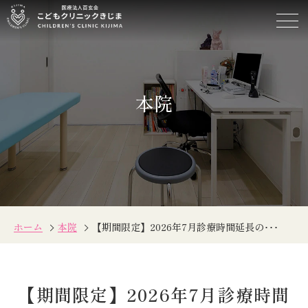
【期
間
限
定】
2026
本院
年
7
月
診
療
時
間
延
長
ホーム
本院
【期間限定】2026年7月診療時間延長の･･･
の
お
知
ら
せ
【期間限定】2026年7月診療時間