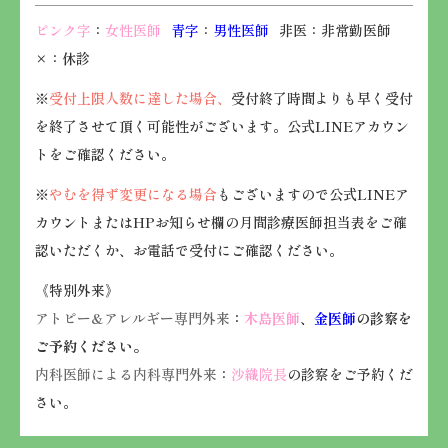
ピンク字
：
女性医師
青字
：
男性医師
非医：非常勤医師
×：休診
※
受付上限人数に達した場合、
受付終了時間よりも早く受付
を終了させて頂く可能性がございます。公式LINEアカウン
トをご確認ください。
※
やむを得ず変更になる場合
もございますので公式LINEア
カウントまたはHPお知らせ欄の月間診療医師担当表をご確
認いただくか、お電話で受付にご確認ください。
《特別外来》
アトピー&アレルギー専門外来
：
木島医師
、
金医師
の診察を
ご予約ください。
内科医師による内科専門外来
：
沙織院長
の診察をご予約くだ
さい。