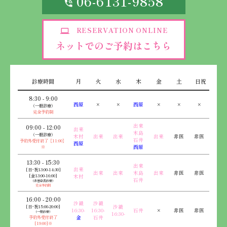
06-6131-9858
RESERVATION ONLINE
ネットでのご予約はこちら
診療時間
月
火
水
木
金
土
日祝
8:30 - 9:00
西原
×
×
西原
×
×
×
（一般診療）
完全予約制
出来
09:00 - 12:00
出来
木島
（一般診療）
木村
出来
出来
出来
非医
非医
石井
予約外受付終了［11:00］
西原
※
西原
13:30 - 15:30
出来
出来
[日･祝13:00-14:30]
出来
出来
木島
出来
非医
非医
[金13:00-16:00]
木村
石井
（非感染者診療）
完全予約制
16:00 - 20:00
沙織
沙織
[日･祝15:00-20:00]
沙織
16:30-
16:30-
石井
×
非医
非医
（一般診療）
16:30-
予約外受付終了
金
石井
[19:00]※